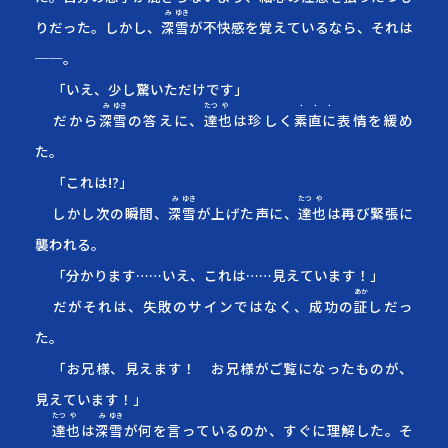
み
ゆき
りだった。しかし、
深
雪
が不快感を覚えているなら、それは
──。
「いえ、少し驚いただけです」
み
ゆき
たつ
や
・・・
だから
深
雪
の答えに、
達
也
は珍しく
素直に
表情を緩め
た。
「これは!?」
み
ゆき
たつ
や
しかし次の瞬間、
深
雪
が上げた声に、
達
也
は再び緊張に
襲われる。
「分かります……いえ、これは……見えています！」
あか
だがそれは、失敗のサインではなく、成功の
証
し
だっ
た。
「お兄様、見えます！ お兄様がご覧になったものが、
見えています！」
たつ
や
み
ゆき
達
也
は
深
雪
が何を言っているのか、すぐに理解した。そ