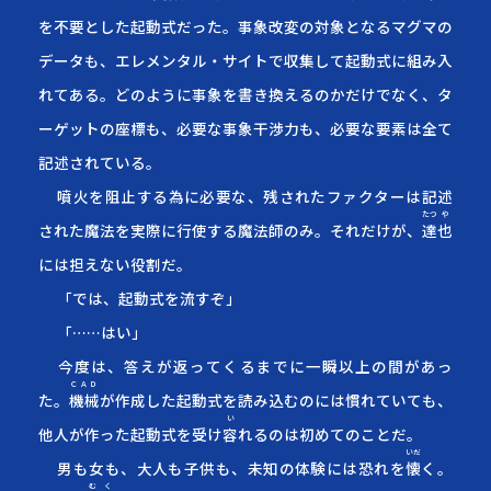
を不要とした起動式だった。事象改変の対象となるマグマの
データも、エレメンタル・サイトで収集して起動式に組み入
れてある。どのように事象を書き換えるのかだけでなく、タ
ーゲットの座標も、必要な事象干渉力も、必要な要素は全て
記述されている。
噴火を阻止する為に必要な、残されたファクターは記述
たつ
や
された魔法を実際に行使する魔法師のみ。それだけが、
達
也
には担えない役割だ。
「では、起動式を流すぞ」
「……はい」
今度は、答えが返ってくるまでに一瞬以上の間があっ
ＣＡＤ
た。
機械
が作成した起動式を読み込むのには慣れていても、
い
他人が作った起動式を受け
容
れる
のは初めてのことだ。
いだ
男も女も、大人も子供も、未知の体験には恐れを
懐
く
。
む
く