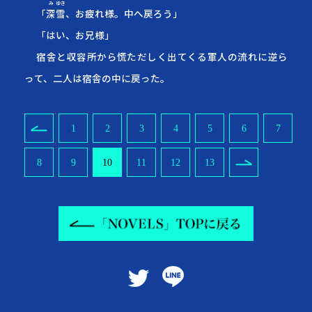
み
ゆき
「
深
雪
、お疲れ様。中へ戻ろう」
「はい、お兄様」
宿舎と収容所から慌ただしく出てくる軍人の流れに逆ら
って、二人は宿舎の中に戻った。
1
2
3
4
5
6
7
8
9
10
11
12
13