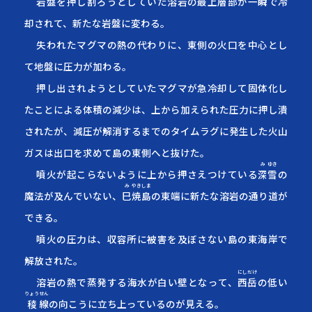
岩盤を押し割ろうとしていた溶岩の最上層部が一瞬で冷
却されて、新たな岩盤に変わる。
失われたマグマの熱の代わりに、東側の火口を中心とし
て地盤に圧力が加わる。
押し出されようとしていたマグマが急冷却して固体化し
たことによる体積の減少は、上から加えられた圧力に押し潰
されたが、減圧が解消するまでのタイムラグに発生した火山
ガスは出口を求めて島の東側へと抜けた。
み
ゆき
噴火が起こらないように上から押さえつけている
深
雪
の
み
やき
しま
魔法が及んでいない、
巳
焼
島
の東端に新たな溶岩の通り道が
できる。
噴火の圧力は、収容所に被害を及ぼさない島の東海岸で
解放された。
にし
だけ
溶岩の熱で蒸発する海水が白い壁となって、
西
岳
の低い
りょう
せん
稜
線
の向こうに立ち上っているのが見える。