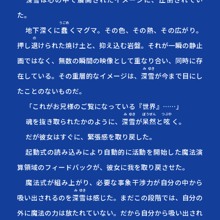
た。
うごめ
地下深くに
蠢
く
マグマ。その色、その熱、その広がり。
の
押し
退
け
られた焼け土と、抑え込む岩盤。それが一瞬の静止
画ではなく、無数の瞬間の映像として重なり合い、同時に存
み
ゆき
在している。その重層的なイメージは、
深
雪
が今まで目にし
たことのないものだ。
「これがお兄様のご覧になっている『世界』……」
み
ゆき
ぼう
ぜん
つぶや
魂を抜き取られたかのように、
深
雪
が
呆
然
と
呟
く
。
だが彼女はすぐに、緊張感を取り戻した。
起動式の読み込みにより自動的に活動を開始した魔法演
算領域のフィードバックが、彼女に我を取り戻させた。
魔法式が組み上がり、必要な事象干渉力が自分の中から
み
ゆき
吸い出されるのを
深
雪
は感じた。まだこの段階では、自分の
外に魔法の力は放たれていない。だから自分から吸い出され