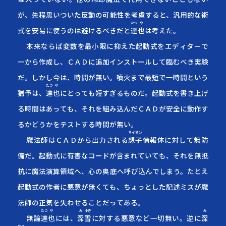
が、先程思いついた反動の可能性を考慮すると、汎用的な術
たつ
や
式を安易に使うのは避けるべきだと
達
也
は考えた。
本来ならば変数を最小限に抑えた起動式をエディターで
一から作成し、ＣＡＤに追加インストールして臨むべき実験
だ。しかし今は、時間が無い。噴火まで最短で一時間という
たつ
や
猶予は、
達
也
にとっても短すぎるものだ。起動式を書き上げ
る時間はあっても、それを組み込んだＣＡＤが安全に動作す
るかどうかをテストする時間が無い。
サイオン
魔法師はＣＡＤから出力される
想子
情報体に対して無防
備だ。起動式に有害なコードが含まれていても、それを無抵
抗に魔法演算領域へ、心の奥底へ呼び込んでしまう。たとえ
起動式の作者に悪意が無くても、ちょっとした記述ミスが魔
法師の正気を失わせることだってある。
たつ
や
み
ゆき
み
無論
達
也
には、
深
雪
に対する悪意など一切無い。逆に
深