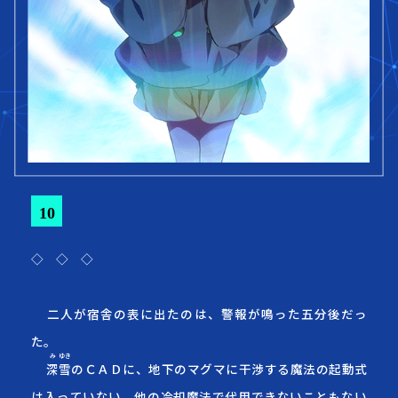
10
◇ ◇ ◇
二人が宿舎の表に出たのは、警報が鳴った五分後だっ
た。
み
ゆき
深
雪
のＣＡＤに、地下のマグマに干渉する魔法の起動式
は入っていない。他の冷却魔法で代用できないこともない