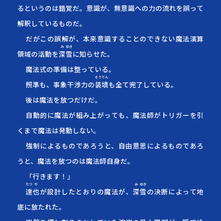
るというのは錯覚だ。意識が、無意識への力の流れを誤って
解釈しているものだ。
だがこの誤解が、本来意識することのできない魔法演算
み
ゆき
領域の活動を
深
雪
に知らせた。
魔法式の準備は整っている。
そう
てん
照準も、事象干渉力の
装
填
も全て完了している。
後は魔法を放つだけだ。
自動的に魔法が組み上がっても、魔法師がトリガーを引
くまで魔法は発動しない。
強制によるものであろうと、自由意思によるものであろ
うと、魔法を放つのは魔法師自身だ。
「行きます！」
たつ
や
み
ゆき
達
也
が設計したとおりの魔法が、
深
雪
の決断によって地
底に放たれた。