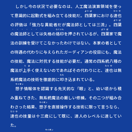
しかし今の状況で必要なのは、人工魔法演算領域を使っ
よつ
ば
たつ
や
て意識的に起動式を組み立てる技能だ。
四
葉
家における
達
也
よつ
ば
の評価は「強力な異能者だが魔法師としては三流」。
四
葉
・・・・・・・
らく
いん
よつ
ば
の魔法師としては
失格の
烙
印
を押されているが、
四
葉
家で魔
法の訓練を受けてこなかったわけではない。本家の者として
の待遇の代わりに与えられたガーディアンの役目にも、魔法
の技能、魔法に対抗する技能が必要だ。通常の四系統八種の
う
ま
たつ
や
魔法が
上
手
く
使えないのであればその代わりにと、
達
也
は無
たた
系統魔法の技術を徹底的に
叩
き
込まれている。
サイオン
想子
情報体を認識する先天的な「眼」と、幼い頃から積
み重ねてきた、無系統魔法の厳しい修練。その二つが組み合
サイオン
わさった結果、
想子
を直接操作する技術に限って言うなら、
たつ
や
達
也
の技量は十三歳にして既に、達人のレベルに達してい
た。
サイオン