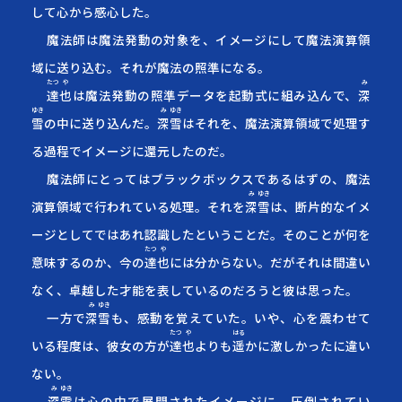
して心から感心した。
魔法師は魔法発動の対象を、イメージにして魔法演算領
域に送り込む。それが魔法の照準になる。
たつ
や
み
達
也
は魔法発動の照準データを起動式に組み込んで、
深
ゆき
み
ゆき
雪
の中に送り込んだ。
深
雪
はそれを、魔法演算領域で処理す
る過程でイメージに還元したのだ。
魔法師にとってはブラックボックスであるはずの、魔法
み
ゆき
演算領域で行われている処理。それを
深
雪
は、断片的なイメ
ージとしてではあれ認識したということだ。そのことが何を
たつ
や
意味するのか、今の
達
也
には分からない。だがそれは間違い
なく、卓越した才能を表しているのだろうと彼は思った。
み
ゆき
一方で
深
雪
も、感動を覚えていた。いや、心を震わせて
たつ
や
はる
いる程度は、彼女の方が
達
也
よりも
遥
か
に激しかったに違い
ない。
み
ゆき
深
雪
は心の中で展開されたイメージに、圧倒されてい