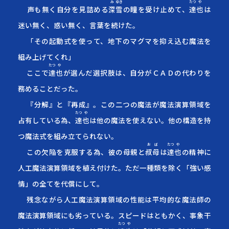
み
ゆき
たつ
や
声も無く自分を見詰める
深
雪
の瞳を受け止めて、
達
也
は
迷い無く、惑い無く、言葉を続けた。
「その起動式を使って、地下のマグマを抑え込む魔法を
組み上げてくれ」
たつ
や
ここで
達
也
が選んだ選択肢は、自分がＣＡＤの代わりを
務めることだった。
『分解』と『再成』。この二つの魔法が魔法演算領域を
たつ
や
占有している為、
達
也
は他の魔法を使えない。他の構造を持
つ魔法式を組み立てられない。
おば
たつ
や
この欠陥を克服する為、彼の母親と
叔母
は
達
也
の精神に
人工魔法演算領域を植え付けた。ただ一種類を除く「強い感
情」の全てを代償にして。
残念ながら人工魔法演算領域の性能は平均的な魔法師の
魔法演算領域にも劣っている。スピードはともかく、事象干
たつ
や