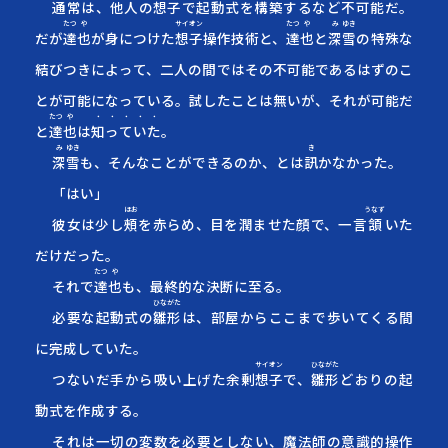
通常は、他人の
想子
で起動式を構築するなど不可能だ。
たつ
や
サイオン
たつ
や
み
ゆき
だが
達
也
が身につけた
想子
操作技術と、
達
也
と
深
雪
の特殊な
結びつきによって、二人の間ではその不可能であるはずのこ
とが可能になっている。試したことは無いが、それが可能だ
たつ
や
・・・・・
と
達
也
は
知っていた
。
み
ゆき
き
深
雪
も、そんなことができるのか、とは
訊
か
なかった。
「はい」
ほお
うなず
彼女は少し
頰
を赤らめ、目を潤ませた顔で、一言
頷
いた
だけだった。
たつ
や
それで
達
也
も、最終的な決断に至る。
ひな
がた
必要な起動式の
雛
形
は、部屋からここまで歩いてくる間
に完成していた。
サイオン
ひな
がた
つないだ手から吸い上げた余剰
想子
で、
雛
形
どおりの起
動式を作成する。
それは一切の変数を必要としない、魔法師の意識的操作