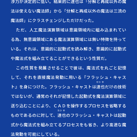
渉力が決定的に低い。結果的に
達
也
は「分解と再成以外の魔
法は使えない魔法師」から「分解と再成以外の魔法は三流の
魔法師」にクラスチェンジしただけだった。
ただ、人工魔法演算領域は意識領域内に組み込まれてい
る為、無意識領域にある魔法演算領域には無い特徴を持って
・・・・
・・・・
いる。それは、
意識的に
起動式を読み解き、
意識的
に起動式
や魔法式を組み立てることができるという性質だ。
この性質を発展させることで彼は、魔法式を丸ごと記憶
して、それを直接魔法発動に用いる『フラッシュ・キャス
たつ
や
ト』を身につけた。フラッシュ・キャストは
達
也
だけの技術
ではないが、通常のそれが記憶した起動式を魔法演算領域に
送り込むことにより、ＣＡＤを操作するプロセスを省略する
たつ
や
ものであるのに対して、
達
也
のフラッシュ・キャストは起動
式から魔法式を組み立てるプロセスをも省き、より高速な魔
法発動を可能にしている。