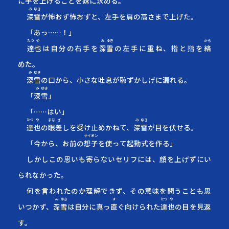
に手を上げることを妹に求める。
み
ゆき
深
雪
が怖
お
ず怖
お
ずと、左手を肩の高さまで上げた。
「あっ……！」
たつ
や
み
ゆき
から
達
也
は自分の右手を
深
雪
の左手に重ね、指と指を
絡
めた
。
み
ゆき
深
雪
の口から、小さな吐息が恥ずかしげに漏れる。
み
ゆき
「
深
雪
」
「……はい」
たつ
や
まな
ざ
み
ゆき
達
也
の
眼
差
し
を受け止めかねて、
深
雪
が目を伏せる。
サイオン
「今から、お前の
想子
を使って起動式を作る」
しかしこの思いも寄らないセリフには、顔を上げずにい
られなかった。
何を言われたのか理解できず、その意味を問うことも思
み
ゆき
す
たつ
や
いつかず、
深
雪
は自分に真っ
直
ぐ
向けられた
達
也
の目を見返
す。