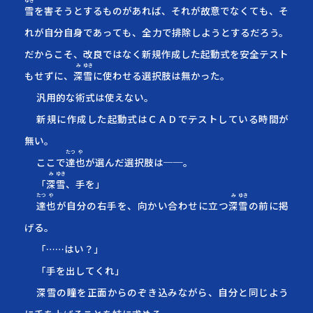
ゆき
雪
を害そうとするものがあれば、それが故意でなくても、そ
れが自分自身であっても、全力で排除しようとするだろう。
だからこそ、改良ではなく新規作成した起動式を安全テスト
み
ゆき
もせずに、
深
雪
に使わせる選択肢は無かった。
汎用的な術式は使えない。
新規に作成した起動式はＣＡＤでテストしている時間が
無い。
たつ
や
ここで
達
也
が選んだ選択肢は──。
み
ゆき
「
深
雪
、手を」
たつ
や
み
ゆき
達
也
が自分の右手を、向かい合わせに立つ
深
雪
の前に掲
げる。
「……はい？」
「手を出してくれ」
深雪の瞳を正面からのぞき込みながら、自分と同じよう