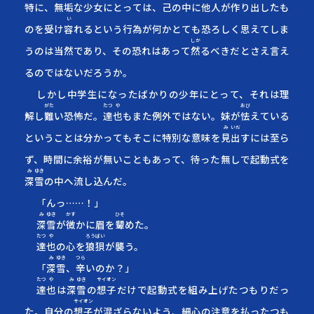
特に、
無
垢
な少女にとっては、己の中に他人が作り出したも
い
のを受け
容
れる
という行為が何かとても恐ろしく思えてしま
しか
うのは当然であり、その恐れはあって
然
る
べきだとさえ言え
るのではないだろうか。
しかし中学生になったばかりの少年にとって、それは理
がた
たつ
や
おび
解し
難
い
恐怖だ。
達
也
もまた例外ではない。妹が
怯
えて
いる
み
いだ
ということは分かってもそこに特別な意味を
見
出
す
には至ら
ず、時間に余裕が無いこともあって、待った無しで起動式を
み
ゆき
深
雪
の中へ流し込んだ。
「んっ……！」
み
ゆき
かす
ひそ
深
雪
が
微
かに
眉を
顰
め
た。
たつ
や
ろう
ばい
達
也
の心を
狼
狽
が襲う。
み
ゆき
つら
「
深
雪
、
辛
い
のか？」
たつ
や
み
ゆき
サイオン
達
也
は
深
雪
の
想子
だけで起動式を組み上げたつもりだっ
サイオン
た。自分の
想子
が混ざらないよう、細心の注意を払ったつも